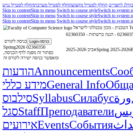
ן
דלג לתפריט
החלף לסטייל מקצוע
החלף לסטייל מערכת
החלף לסטייל נגיש
Skip to content
Skip to menu
Switch to course style
Switch to system s
Skip to content
Skip to menu
Switch to course style
Switch to system s
Skip to content
Skip to menu
Switch to course style
Switch to system s
הטכניון - מכון טכנולוגי לישראל
Te
כניסה לקורס
כניסה-Login
02360350 Spring2026
אביב 2025-2026
Spring 2025-2026
В
כפתור זה מפנה לדף הכניסה,
ומאפשר כניסה ישירה לקורס זה
הודעות
Announcements
Соо
מידע כללי
General Info
Обща
סילבוס
Syllabus
Силабус
ورة
סגל
Staff
Преподаватели
ريس
אירועים
Events
События
داث