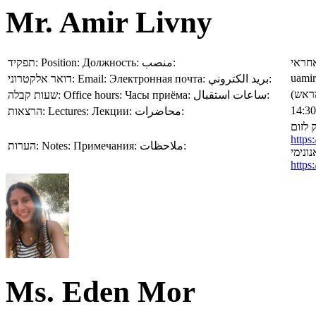
Mr. Amir Livny
תפקיד:
Position:
Должность:
منصب:
חראי
uamir
דואר אלקטרוני:
Email:
Электронная почта:
بريد الكتروني:
שעות קבלה:
Office hours:
Часы приёма:
ساعات استقبال:
הרצאות:
Lectures:
Лекции:
محاضرات:
ק לזום
https
הערות:
Notes:
Примечания:
ملاحظات:
ונימי
http
Ms. Eden Mor