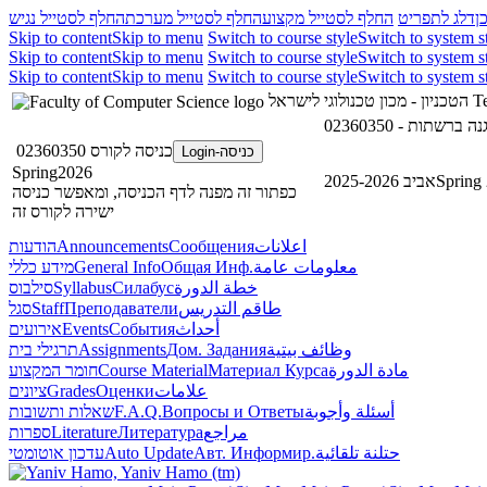
ן
דלג לתפריט
החלף לסטייל מקצוע
החלף לסטייל מערכת
החלף לסטייל נגיש
Skip to content
Skip to menu
Switch to course style
Switch to system s
Skip to content
Skip to menu
Switch to course style
Switch to system s
Skip to content
Skip to menu
Switch to course style
Switch to system s
הטכניון - מכון טכנולוגי לישראל
Te
כניסה לקורס 02360350
כניסה-Login
Spring2026
אביב 2025-2026
Spring
כפתור זה מפנה לדף הכניסה, ומאפשר כניסה
ישירה לקורס זה
הודעות
Announcements
Сообщения
اعلانات
מידע כללי
General Info
Общая Инф.
معلومات عامة
סילבוס
Syllabus
Силабус
خطة الدورة
סגל
Staff
Преподаватели
طاقم التدريس
אירועים
Events
События
أحداث
תרגילי בית
Assignments
Дом. Задания
وظائف بيتية
חומר המקצוע
Course Material
Материал Курса
مادة الدورة
ציונים
Grades
Оценки
علامات
שאלות ותשובות
F.A.Q.
Вопросы и Ответы
أسئلة وأجوبة
ספרות
Literature
Литература
مراجع
עדכון אוטומטי
Auto Update
Авт. Информир.
حتلنة تلقائية