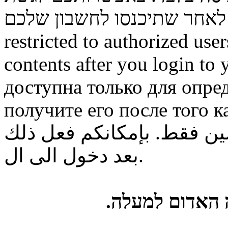
restricted to authorized use
contents after you login to
доступна только для опре
получите его после того к
ن فقط. بإمكانكم فعل ذلك
بعد دخول الى ال.
ה האדום למעלה