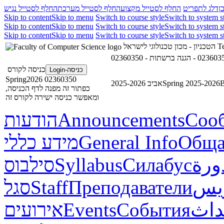
ן
דלג לתפריט
החלף לסטייל מקצוע
החלף לסטייל מערכת
החלף לסטייל נגיש
Skip to content
Skip to menu
Switch to course style
Switch to system s
Skip to content
Skip to menu
Switch to course style
Switch to system s
Skip to content
Skip to menu
Switch to course style
Switch to system s
הטכניון - מכון טכנולוגי לישראל
Te
כניסה לקורס
כניסה-Login
02360350 Spring2026
אביב 2025-2026
Spring 2025-2026
В
כפתור זה מפנה לדף הכניסה,
ומאפשר כניסה ישירה לקורס זה
הודעות
Announcements
Соо
מידע כללי
General Info
Обща
סילבוס
Syllabus
Силабус
ورة
סגל
Staff
Преподаватели
ريس
אירועים
Events
События
داث