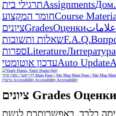
תרגילי בית
Assignments
Дом.
חומר המקצוע
Course Materia
ציונים
Grades
Оценки
علامات
שאלות ותשובות
F.A.Q.
Вопр
ספרות
Literature
Литература
עדכון אוטומטי
Auto Update
А
דף ראשי / מפת אתר
Main Page / Site Map
Main Page / Site Map
Main
נגישות
Accessibility
Accessibility
Accessibility
ציונים
Grades
Оценк
ניסה בלבד. באפשרותכם לגשת