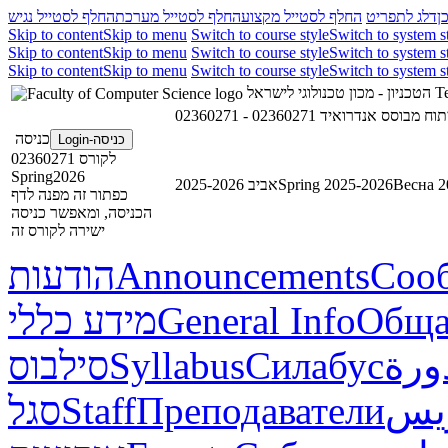
ן
דלג לתפריט
החלף לסטייל מקצוע
החלף לסטייל מערכת
החלף לסטייל נגיש
Skip to content
Skip to menu
Switch to course style
Switch to system s
Skip to content
Skip to menu
Switch to course style
Switch to system s
Skip to content
Skip to menu
Switch to course style
Switch to system s
הטכניון - מכון טכנולוגי לישראל
Te
02360271 - וח מבוסס אנדרואיד
כניסה
כניסה-Login
לקורס 02360271
Spring2026
אביב 2025-2026
Spring 2025-2026
Весна 2
כפתור זה מפנה לדף
הכניסה, ומאפשר כניסה
ישירה לקורס זה
הודעות
Announcements
Соо
מידע כללי
General Info
Обща
סילבוס
Syllabus
Силабус
ورة
סגל
Staff
Преподаватели
ريس