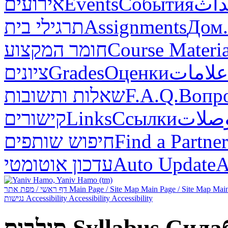
אירועים
Events
События
داث
תרגילי בית
Assignments
Дом.
חומר המקצוע
Course Materia
ציונים
Grades
Оценки
علامات
שאלות ותשובות
F.A.Q.
Вопр
קישורים
Links
Ссылки
صلات
חיפוש שותפים
Find a Partner
עדכון אוטומטי
Auto Update
А
דף ראשי / מפת אתר
Main Page / Site Map
Main Page / Site Map
Main
נגישות
Accessibility
Accessibility
Accessibility