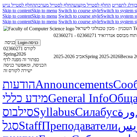
ן
דלג לתפריט
החלף לסטייל מקצוע
החלף לסטייל מערכת
החלף לסטייל נגיש
Skip to content
Skip to menu
Switch to course style
Switch to system s
Skip to content
Skip to menu
Switch to course style
Switch to system s
Skip to content
Skip to menu
Switch to course style
Switch to system s
הטכניון - מכון טכנולוגי לישראל
Te
02360271 - וח מבוסס אנדרואיד
כניסה
כניסה-Login
לקורס 02360271
Spring2026
אביב 2025-2026
Spring 2025-2026
Весна 2
כפתור זה מפנה לדף
הכניסה, ומאפשר כניסה
ישירה לקורס זה
הודעות
Announcements
Соо
מידע כללי
General Info
Обща
סילבוס
Syllabus
Силабус
ورة
סגל
Staff
Преподаватели
ريس