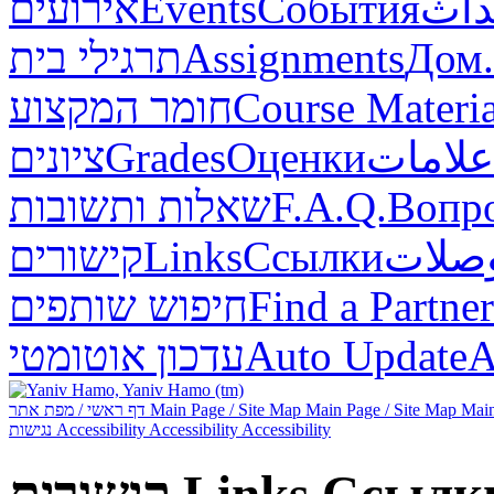
אירועים
Events
События
داث
תרגילי בית
Assignments
Дом.
חומר המקצוע
Course Materia
ציונים
Grades
Оценки
علامات
שאלות ותשובות
F.A.Q.
Вопр
קישורים
Links
Ссылки
صلات
חיפוש שותפים
Find a Partner
עדכון אוטומטי
Auto Update
А
דף ראשי / מפת אתר
Main Page / Site Map
Main Page / Site Map
Main
נגישות
Accessibility
Accessibility
Accessibility