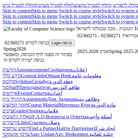
ן
דלג לתפריט
החלף לסטייל מקצוע
החלף לסטייל מערכת
החלף לסטייל נגיש
Skip to content
Skip to menu
Switch to course style
Switch to system s
Skip to content
Skip to menu
Switch to course style
Switch to system s
Skip to content
Skip to menu
Switch to course style
Switch to system s
הטכניון - מכון טכנולוגי לישראל
Te
02360271 - 
כניסה לקורס 02360271
כניסה-Login
Spring2026
אביב 2025-2026
Spring 2025-2
כפתור זה מפנה לדף הכניסה, ומאפשר
כניסה ישירה לקורס זה
הודעות
Announcements
Сообщения
اعلانات
מידע כללי
General Info
Общая Инф.
معلومات عامة
סילבוס
Syllabus
Силабус
خطة الدورة
סגל
Staff
Преподаватели
طاقم التدريس
אירועים
Events
События
أحداث
תרגילי בית
Assignments
Дом. Задания
وظائف بيتية
חומר המקצוע
Course Material
Материал Курса
مادة الدورة
ציונים
Grades
Оценки
علامات
שאלות ותשובות
F.A.Q.
Вопросы и Ответы
أسئلة وأجوبة
קישורים
Links
Ссылки
وصلات
חיפוש שותפים
Find a Partner
Найти Партнёра
إيجاد شركاء
עדכון אוטומטי
Auto Update
Авт. Информир.
حتلنة تلقائية