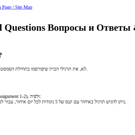
 Page / Site Map
d Questions
Вопросы и Ответы
האם תרגילי הבית מוגשים ב?
לא, את תרגילי הבית שיפורסמו בתחילת הסמסטר יש להגיש ביחידים. העבודה בקבוצות תתחיל החל משבוע 3 של הסמסטר.
מדיניות ההגשה באיחור רלוונטית אך ורק לשני תרגילי הבית הראשונים (Assignment 1-2), ולפיה:
ניתן להגיש תרגיל באיחור עם קנס של 5 נקודות לכל יום איחור, עבור לכל היותר שלושה ימים (כלומר, אחרי שלושה ימי איחור התרגיל יקבל ציון 0).