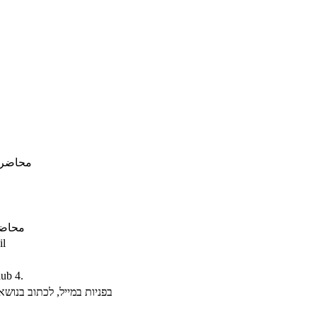
محاضر
محاض
il
ub 4.
בפניות במייל, לכתוב בנושא א