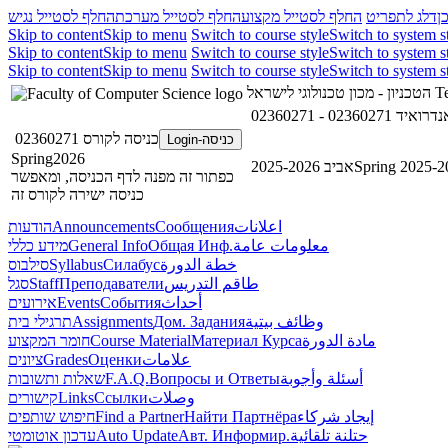
ן
דלג לתפריט
החלף לסטייל מקצוע
החלף לסטייל מערכת
החלף לסטייל נגיש
Skip to content
Skip to menu
Switch to course style
Switch to system s
Skip to content
Skip to menu
Switch to course style
Switch to system s
Skip to content
Skip to menu
Switch to course style
Switch to system s
הטכניון - מכון טכנולוגי לישראל
Te
02360271 - 
כניסה לקורס 02360271
כניסה-Login
Spring2026
אביב 2025-2026
Spring 2025-2
כפתור זה מפנה לדף הכניסה, ומאפשר
כניסה ישירה לקורס זה
הודעות
Announcements
Сообщения
اعلانات
מידע כללי
General Info
Общая Инф.
معلومات عامة
סילבוס
Syllabus
Силабус
خطة الدورة
סגל
Staff
Преподаватели
طاقم التدريس
אירועים
Events
События
أحداث
תרגילי בית
Assignments
Дом. Задания
وظائف بيتية
חומר המקצוע
Course Material
Материал Курса
مادة الدورة
ציונים
Grades
Оценки
علامات
שאלות ותשובות
F.A.Q.
Вопросы и Ответы
أسئلة وأجوبة
קישורים
Links
Ссылки
وصلات
חיפוש שותפים
Find a Partner
Найти Партнёра
إيجاد شركاء
עדכון אוטומטי
Auto Update
Авт. Информир.
حتلنة تلقائية