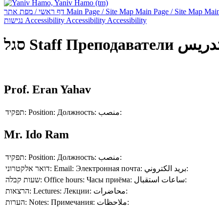
דף ראשי / מפת אתר
Main Page / Site Map
Main Page / Site Map
Main
נגישות
Accessibility
Accessibility
Accessibility
סגל
Staff
Преподаватели
تدريس
Prof. Eran Yahav
תפקיד:
Position:
Должность:
منصب:
Mr. Ido Ram
תפקיד:
Position:
Должность:
منصب:
דואר אלקטרוני:
Email:
Электронная почта:
بريد الكتروني:
שעות קבלה:
Office hours:
Часы приёма:
ساعات استقبال:
הרצאות:
Lectures:
Лекции:
محاضرات:
הערות:
Notes:
Примечания:
ملاحظات: