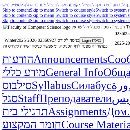
ן
דלג לתפריט
החלף לסטייל מקצוע
החלף לסטייל מערכת
החלף לסטייל נגיש
Skip to content
Skip to menu
Switch to course style
Switch to system s
Skip to content
Skip to menu
Switch to course style
Switch to system s
Skip to content
Skip to menu
Switch to course style
Switch to system s
הטכניון - מכון טכנולוגי לישראל
Te
כניסה לקורס 02360927 Winter2025-2026
כניסה-Login
כפתור זה מפנה לדף הכניסה, ומאפשר כניסה ישירה לקורס זה
הודעות
Announcements
Соо
מידע כללי
General Info
Обща
סילבוס
Syllabus
Силабус
ورة
סגל
Staff
Преподаватели
ريس
תרגילי בית
Assignments
Дом.
חומר המקצוע
Course Materia