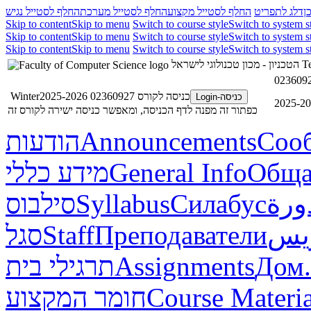
ן
דלג לתפריט
החלף לסטייל מקצוע
החלף לסטייל מערכת
החלף לסטייל נגיש
Skip to content
Skip to menu
Switch to course style
Switch to system s
Skip to content
Skip to menu
Switch to course style
Switch to system s
Skip to content
Skip to menu
Switch to course style
Switch to system s
הטכניון - מכון טכנולוגי לישראל
Te
כניסה לקורס 02360927 Winter2025-2026
כניסה-Login
כפתור זה מפנה לדף הכניסה, ומאפשר כניסה ישירה לקורס זה
הודעות
Announcements
Соо
מידע כללי
General Info
Обща
סילבוס
Syllabus
Силабус
ورة
סגל
Staff
Преподаватели
ريس
תרגילי בית
Assignments
Дом.
חומר המקצוע
Course Materia