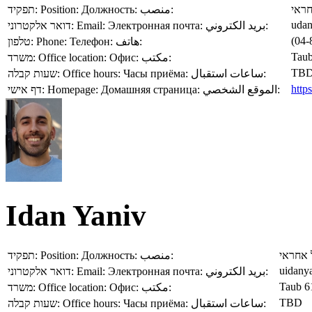
תפקיד:
Position:
Должность:
منصب:
ראי
udan
דואר אלקטרוני:
Email:
Электронная почта:
بريد الكتروني:
(04-
טלפון:
Phone:
Телефон:
هاتف:
Taub
משרד:
Office location:
Офис:
مكتب:
TB
שעות קבלה:
Office hours:
Часы приёма:
ساعات استقبال:
http
דף אישי:
Homepage:
Домашняя страница:
الموقع الشخصي:
Idan Yaniv
תפקיד:
Position:
Должность:
منصب:
 אחראי
uidanya
דואר אלקטרוני:
Email:
Электронная почта:
بريد الكتروني:
Taub 6
משרד:
Office location:
Офис:
مكتب:
TBD
שעות קבלה:
Office hours:
Часы приёма:
ساعات استقبال: