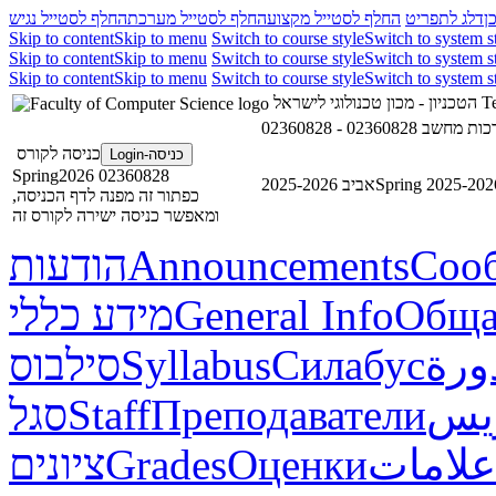
ן
דלג לתפריט
החלף לסטייל מקצוע
החלף לסטייל מערכת
החלף לסטייל נגיש
Skip to content
Skip to menu
Switch to course style
Switch to system s
Skip to content
Skip to menu
Switch to course style
Switch to system s
Skip to content
Skip to menu
Switch to course style
Switch to system s
הטכניון - מכון טכנולוגי לישראל
Te
02360828 - שב
כניסה לקורס
כניסה-Login
02360828 Spring2026
אביב 2025-2026
Spring 2025-202
כפתור זה מפנה לדף הכניסה,
ומאפשר כניסה ישירה לקורס זה
הודעות
Announcements
Соо
מידע כללי
General Info
Обща
סילבוס
Syllabus
Силабус
ورة
סגל
Staff
Преподаватели
ريس
ציונים
Grades
Оценки
علامات