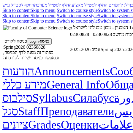
ן
דלג לתפריט
החלף לסטייל מקצוע
החלף לסטייל מערכת
החלף לסטייל נגיש
Skip to content
Skip to menu
Switch to course style
Switch to system s
Skip to content
Skip to menu
Switch to course style
Switch to system s
Skip to content
Skip to menu
Switch to course style
Switch to system s
הטכניון - מכון טכנולוגי לישראל
Te
02360828 - שב
כניסה לקורס
כניסה-Login
02360828 Spring2026
אביב 2025-2026
Spring 2025-202
כפתור זה מפנה לדף הכניסה,
ומאפשר כניסה ישירה לקורס זה
הודעות
Announcements
Соо
מידע כללי
General Info
Обща
סילבוס
Syllabus
Силабус
ورة
סגל
Staff
Преподаватели
ريس
ציונים
Grades
Оценки
علامات