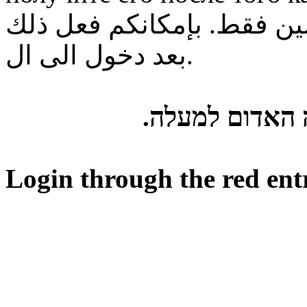
ن فقط. بإمكانكم فعل ذلك
بعد دخول الى ال.
ה האדום למעלה
Login through the red ent