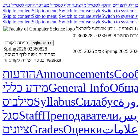
ן
דלג לתפריט
החלף לסטייל מקצוע
החלף לסטייל מערכת
החלף לסטייל נגיש
Skip to content
Skip to menu
Switch to course style
Switch to system s
Skip to content
Skip to menu
Switch to course style
Switch to system s
Skip to content
Skip to menu
Switch to course style
Switch to system s
הטכניון - מכון טכנולוגי לישראל
Te
02360828 - שב
כניסה לקורס
כניסה-Login
02360828 Spring2026
אביב 2025-2026
Spring 2025-202
כפתור זה מפנה לדף הכניסה,
ומאפשר כניסה ישירה לקורס זה
הודעות
Announcements
Соо
מידע כללי
General Info
Обща
סילבוס
Syllabus
Силабус
ورة
סגל
Staff
Преподаватели
ريس
ציונים
Grades
Оценки
علامات