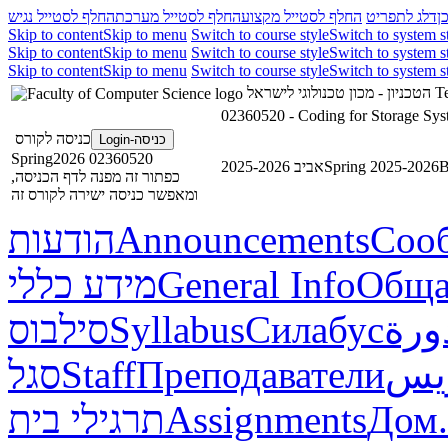
ן
דלג לתפריט
החלף לסטייל מקצוע
החלף לסטייל מערכת
החלף לסטייל נגיש
Skip to content
Skip to menu
Switch to course style
Switch to system s
Skip to content
Skip to menu
Switch to course style
Switch to system s
Skip to content
Skip to menu
Switch to course style
Switch to system s
הטכניון - מכון טכנולוגי לישראל
Te
02360520 - Coding for Storage Sys
כניסה לקורס
כניסה-Login
02360520 Spring2026
אביב 2025-2026
Spring 2025-2026
В
כפתור זה מפנה לדף הכניסה,
ומאפשר כניסה ישירה לקורס זה
הודעות
Announcements
Соо
מידע כללי
General Info
Обща
סילבוס
Syllabus
Силабус
ورة
סגל
Staff
Преподаватели
ريس
תרגילי בית
Assignments
Дом.