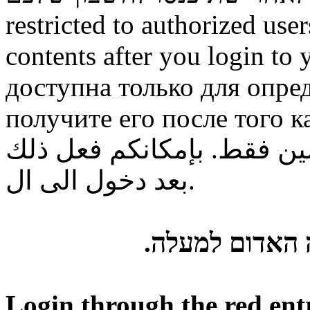
restricted to authorized use
contents after you login to
доступна только для опре
получите его после того к
ن فقط. بإمكانكم فعل ذلك
بعد دخول الى ال.
ה האדום למעלה
Login through the red ent