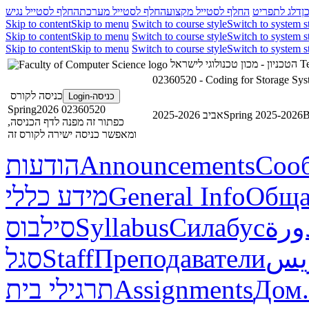
ן
דלג לתפריט
החלף לסטייל מקצוע
החלף לסטייל מערכת
החלף לסטייל נגיש
Skip to content
Skip to menu
Switch to course style
Switch to system s
Skip to content
Skip to menu
Switch to course style
Switch to system s
Skip to content
Skip to menu
Switch to course style
Switch to system s
הטכניון - מכון טכנולוגי לישראל
Te
02360520 - Coding for Storage Sys
כניסה לקורס
כניסה-Login
02360520 Spring2026
אביב 2025-2026
Spring 2025-2026
В
כפתור זה מפנה לדף הכניסה,
ומאפשר כניסה ישירה לקורס זה
הודעות
Announcements
Соо
מידע כללי
General Info
Обща
סילבוס
Syllabus
Силабус
ورة
סגל
Staff
Преподаватели
ريس
תרגילי בית
Assignments
Дом.