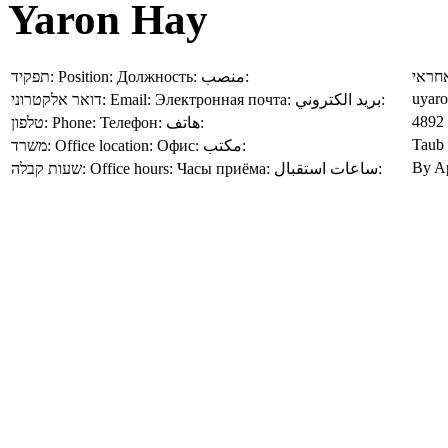
Yaron Hay
תפקיד:
Position:
Должность:
منصب:
חראי
uyaro
דואר אלקטרוני:
Email:
Электронная почта:
بريد الكتروني:
4892
טלפון:
Phone:
Телефон:
هاتف:
Taub
משרד:
Office location:
Офис:
مكتب:
By A
שעות קבלה:
Office hours:
Часы приёма:
ساعات استقبال: