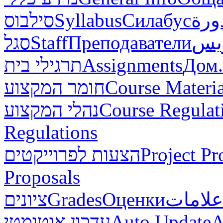
סילבוס
Syllabus
Силабус
ورة
סגל
Staff
Преподаватели
ريس
תרגילי בית
Assignments
Дом.
חומר המקצוע
Course Materia
נהלי המקצוע
Course Regulat
Regulations
הצעות לפרוייקטים
Project Pr
Proposals
ציונים
Grades
Оценки
علامات
עדכון אוטומטי
Auto Update
А