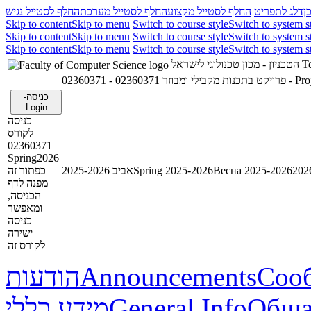
ן
דלג לתפריט
החלף לסטייל מקצוע
החלף לסטייל מערכת
החלף לסטייל נגיש
Skip to content
Skip to menu
Switch to course style
Switch to system s
Skip to content
Skip to menu
Switch to course style
Switch to system s
Skip to content
Skip to menu
Switch to course style
Switch to system s
הטכניון - מכון טכנולוגי לישראל
Te
02360371 - פרויקט בתכנות מקבילי ומבוזר
023603
כניסה-
Login
כניסה
לקורס
02360371
Spring2026
כפתור זה
אביב 2025-2026
Spring 2025-2026
Весна 2025-2026
מפנה לדף
הכניסה,
ומאפשר
כניסה
ישירה
לקורס זה
הודעות
Announcements
Соо
מידע כללי
General Info
Обща