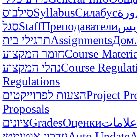
סילבוס
Syllabus
Силабус
ورة
סגל
Staff
Преподаватели
ريس
תרגילי בית
Assignments
Дом.
חומר המקצוע
Course Materia
נהלי המקצוע
Course Regulat
Regulations
הצעות לפרוייקטים
Project Pr
Proposals
ציונים
Grades
Оценки
علامات
עדכון אוטומטי
Auto Update
А