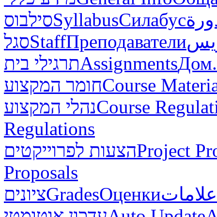
סילבוס
Syllabus
Силабус
ورة
סגל
Staff
Преподаватели
ريس
תרגילי בית
Assignments
Дом.
חומר המקצוע
Course Materia
נהלי המקצוע
Course Regulat
Regulations
הצעות לפרוייקטים
Project Pr
Proposals
ציונים
Grades
Оценки
علامات
עדכון אוטומטי
Auto Update
А