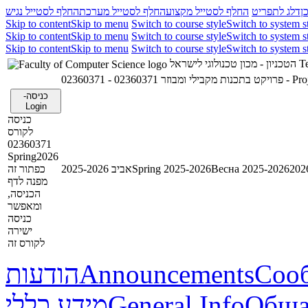
ן
דלג לתפריט
החלף לסטייל מקצוע
החלף לסטייל מערכת
החלף לסטייל נגיש
Skip to content
Skip to menu
Switch to course style
Switch to system s
Skip to content
Skip to menu
Switch to course style
Switch to system s
Skip to content
Skip to menu
Switch to course style
Switch to system s
הטכניון - מכון טכנולוגי לישראל
Te
02360371 - פרויקט בתכנות מקבילי ומבוזר
023603
כניסה-
Login
כניסה
לקורס
02360371
Spring2026
כפתור זה
אביב 2025-2026
Spring 2025-2026
Весна 2025-2026
מפנה לדף
הכניסה,
ומאפשר
כניסה
ישירה
לקורס זה
הודעות
Announcements
Соо
מידע כללי
General Info
Обща