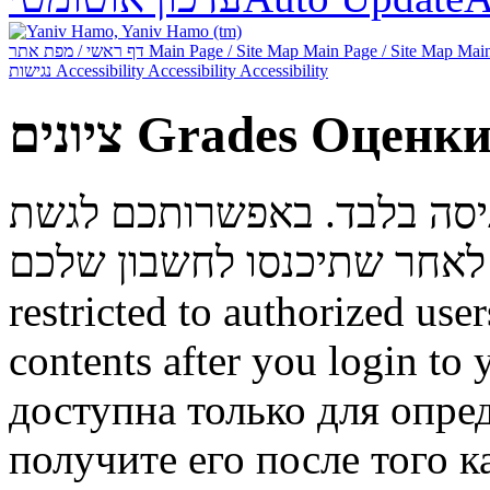
דף ראשי / מפת אתר
Main Page / Site Map
Main Page / Site Map
Main
נגישות
Accessibility
Accessibility
Accessibility
ציונים
Grades
Оценк
ניסה בלבד. באפשרותכם לגשת
restricted to authorized use
contents after you login to
доступна только для опре
получите его после того к