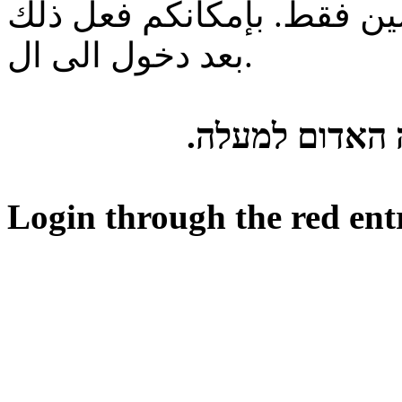
ن فقط. بإمكانكم فعل ذلك
بعد دخول الى ال.
ה האדום למעלה
Login through the red ent