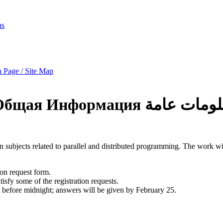
ns
 Page / Site Map
Общая Информация
لومات عامة
 subjects related to parallel and distributed programming. The work will
tion request form.
isfy some of the registration requests.
st before midnight; answers will be given by February 25.