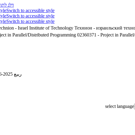
דלג לתוכ
tyle
Switch to accessible style
tyle
Switch to accessible style
tyle
Switch to accessible style
chnion - Israel Institute of Technology
Технион - израильский техн
71 - Project in Parallel/Distributed Programming
02360371 - Project in Paralle
ربيع 2025-2026
select language