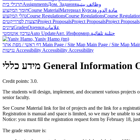
תרגילי בית
Assignments
Дом. Задания
وظائف بيتية
חומר המקצוע
Course Material
Материал Курса
مادة الدورة
נהלי המקצוע
Course Regulations
Course Regulations
Course Regulatio
הצעות לפרוייקטים
Project Proposals
Project Proposals
Project Proposals
ציונים
Grades
Оценки
علامات
עדכון אוטומטי
Auto Update
Авт. Информир.
حتلنة تلقائية
דף ראשי / מפת אתר
Main Page / Site Map
Main Page / Site Map
Main
נגישות
Accessibility
Accessibility
Accessibility
מידע כללי
General Information
Credit points: 3.0.
The students will design, implement, and document various projects on
senior faculty.
See Course Material link for list of projects and the link for a registra
Registration is manual and space is limited, so we may be unable to sat
Notice: you must fill the registration request form by February 18, ju
The grade structure is: