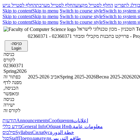
ן
דלג לתפריט
החלף לסטייל מקצוע
החלף לסטייל מערכת
החלף לסטייל נגיש
Skip to content
Skip to menu
Switch to course style
Switch to system s
Skip to content
Skip to menu
Switch to course style
Switch to system s
Skip to content
Skip to menu
Switch to course style
Switch to system s
הטכניון - מכון טכנולוגי לישראל
Te
02360371 - פרויקט בתכנות מקבילי ומבוזר
023603
כניסה-
Login
כניסה
לקורס
02360371
Spring2026
כפתור זה
אביב 2025-2026
Spring 2025-2026
Весна 2025-2026
מפנה לדף
הכניסה,
ומאפשר
כניסה
ישירה
לקורס זה
הודעות
Announcements
Сообщения
اعلانات
מידע כללי
General Info
Общая Инф.
معلومات عامة
סילבוס
Syllabus
Силабус
خطة الدورة
סגל
Staff
Преподаватели
طاقم التدريس