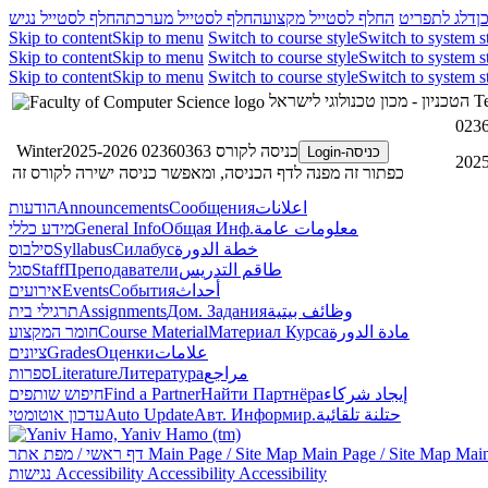
החלף לסטייל נגיש
החלף לסטייל מערכת
החלף לסטייל מקצוע
דלג לתפריט
ד
Skip to content
Skip to menu
Switch to course style
Switch to system s
Skip to content
Skip to menu
Switch to course style
Switch to system s
Skip to content
Skip to menu
Switch to course style
Switch to system s
הטכניון - מכון טכנולוגי לישראל
Te
0236
כניסה לקורס 02360363 Winter2025-2026
כניסה-Login
כפתור זה מפנה לדף הכניסה, ומאפשר כניסה ישירה לקורס זה
הודעות
Announcements
Сообщения
اعلانات
מידע כללי
General Info
Общая Инф.
معلومات عامة
סילבוס
Syllabus
Силабус
خطة الدورة
סגל
Staff
Преподаватели
طاقم التدريس
אירועים
Events
События
أحداث
תרגילי בית
Assignments
Дом. Задания
وظائف بيتية
חומר המקצוע
Course Material
Материал Курса
مادة الدورة
ציונים
Grades
Оценки
علامات
ספרות
Literature
Литература
مراجع
חיפוש שותפים
Find a Partner
Найти Партнёра
إيجاد شركاء
עדכון אוטומטי
Auto Update
Авт. Информир.
حتلنة تلقائية
דף ראשי / מפת אתר
Main Page / Site Map
Main Page / Site Map
Main
נגישות
Accessibility
Accessibility
Accessibility