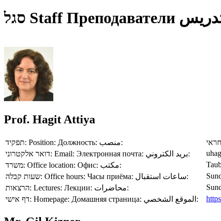
סגל
Staff
Преподаватели
طاقم 
Prof. Hagit Attiya
תפקיד:
Position:
Должность:
منصب:
מרצ
uhag
דואר אלקטרוני:
Email:
Электронная почта:
بريد الكتروني:
Taub
משרד:
Office location:
Офис:
مكتب:
Sund
שעות קבלה:
Office hours:
Часы приёма:
ساعات استقبال:
Sund
הרצאות:
Lectures:
Лекции:
محاضرات:
https
דף אישי:
Homepage:
Домашняя страница:
الموقع الشخصي: