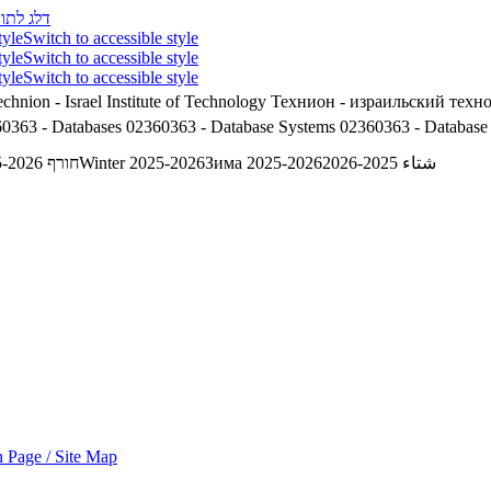
לג לתוכן
tyle
Switch to accessible style
tyle
Switch to accessible style
tyle
Switch to accessible style
chnion - Israel Institute of Technology
Технион - израильский техн
0363 - Databases
02360363 - Database Systems
02360363 - Database
חורף 2025-2026
Winter 2025-2026
Зима 2025-2026
شتاء 2025-2026
 Page / Site Map