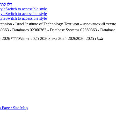
דלג לתוכ
tyle
Switch to accessible style
tyle
Switch to accessible style
tyle
Switch to accessible style
chnion - Israel Institute of Technology
Технион - израильский техн
0363 - Databases
02360363 - Database Systems
02360363 - Database
شتاء 2025-2026
Зима 2025-2026
Winter 2025-2026
חורף 2025-2026
 Page / Site Map