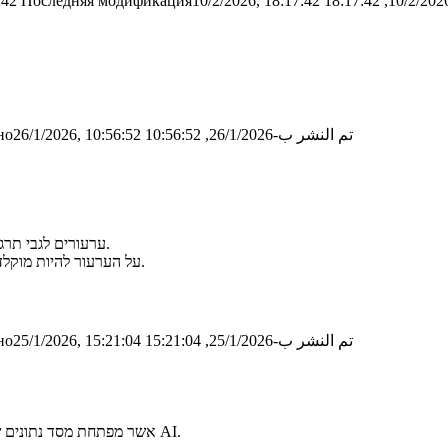
:42
Последняя модификация10/2/2026, 18:17:42
تم النشر ب-26/1/2026, 10:56:52
о26/1/2026, 10:56:52
ערעורים לגבי תרגיל הבית יש לשלוח למייל של תמר ושל גיל עד התאריך 01.02 בשעה 23:59.
על הערעור להיות מוקלד ולכלול את הערת הבודק + הפתרון המלא שלכם בדיוק כפי שמופיע בגליון.
تم النشر ب-25/1/2026, 15:21:04
о25/1/2026, 15:21:04
מחר בשעה 11:30 ירצה רועי ליפמן מחברת FalkorDB, אשר מפתחת מסד נתונים של גרפים למטרות AI.