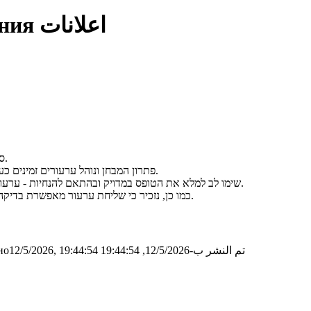
اعلانات
ния
סריקות מועד ב' זמינות כעת, ניתן להגיש ערעורים עד יום חמישי ה-21 במאי.
פתרון המבחן ונוהל ערעורים זמינים כעת תחת לשונית "חומר המקצוע". את הערעור יש לשלוח במייל לגיל ולחגית.
שימו לב למלא את הטופס במדויק ובהתאם להנחיות - ערעור שלא ימולא כראוי, או שיכלול הקלדה שונה ממה שכתבתם במבחן, ייפסל.
כמו כן, נזכיר כי שליחת ערעור מאפשרת בדיקה מחודשת של המבחן, ולכן הציון עשוי לעלות, לרדת, או להישאר ללא שינוי.
تم النشر ب-12/5/2026, 19:44:54
о12/5/2026, 19:44:54