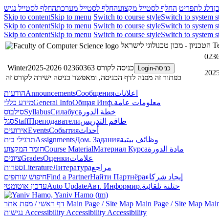
ן
דלג לתפריט
החלף לסטייל מקצוע
החלף לסטייל מערכת
החלף לסטייל נגיש
Skip to content
Skip to menu
Switch to course style
Switch to system s
Skip to content
Skip to menu
Switch to course style
Switch to system s
Skip to content
Skip to menu
Switch to course style
Switch to system s
Te
הטכניון - מכון טכנולוגי לישראל
0236
כניסה לקורס 02360363 Winter2025-2026
כניסה-Login
כפתור זה מפנה לדף הכניסה, ומאפשר כניסה ישירה לקורס זה
اعلانات
Сообщения
Announcements
הודעות
معلومات عامة
Общая Инф.
General Info
מידע כללי
خطة الدورة
Силабус
Syllabus
סילבוס
طاقم التدريس
Преподаватели
Staff
סגל
أحداث
События
Events
אירועים
وظائف بيتية
Дом. Задания
Assignments
תרגילי בית
مادة الدورة
Материал Курса
Course Material
חומר המקצוע
علامات
Оценки
Grades
ציונים
مراجع
Литература
Literature
ספרות
إيجاد شركاء
Найти Партнёра
Find a Partner
חיפוש שותפים
حتلنة تلقائية
Авт. Информир.
Auto Update
עדכון אוטומטי
Main
Main Page / Site Map
Main Page / Site Map
דף ראשי / מפת אתר
Accessibility
Accessibility
Accessibility
נגישות