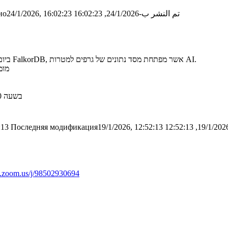
تم النشر ب-24/1/2026, 16:02:23
о24/1/2026, 16:02:23
ביום ראשון, 25.1, בשעה 11:30 תתקיים הרצאת אורח של רועי ליפמן מחברת FalkorDB, אשר מפתחת מסד נתונים של גרפים למטרות AI.
מומ
בשעה 12:30, גיל יקיים תרגול חזרה למבחן --- אנא שלחו מראש שאלות למייל שלו
:13
Последняя модификация19/1/2026, 12:52:13
on.zoom.us/j/98502930694