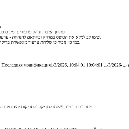
סריקות מועד א' זמינות כעת, ניתן להגיש ערעורים עד יום ראשון ה-1 במרץ.
פתרון המבחן ונוהל ערעורים זמינים כעת תחת לשונית "חומר המקצוע". את הערעור יש לשלוח במייל לגיל ולחגית.
שימו לב למלא את הטופס במדויק ובהתאם להנחיות - ערעור שלא ימולא כראוי, או שיכלול הקלדה שונה ממה שכתבתם במבחן, ייפסל.
כמו כן, נזכיר כי שליחת ערעור מאפשרת בדיקה מחודשת של המבחן, ולכן הציון עשוי לעלות, לרדת, או להישאר ללא שינוי.
10:04:0
Последняя модификация1/3/2026, 10:04:01
1
מחברות הבחינה נשלחו לסריקה והסריקות יהיו זמינות לצפייה בימים הקרובים. לאחר מכן יפורסמו גם פתרון המבחן ונוהל ערעורים.