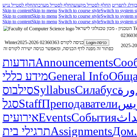
ן
דלג לתפריט
החלף לסטייל מקצוע
החלף לסטייל מערכת
החלף לסטייל נגיש
Skip to content
Skip to menu
Switch to course style
Switch to system s
Skip to content
Skip to menu
Switch to course style
Switch to system s
Skip to content
Skip to menu
Switch to course style
Switch to system s
הטכניון - מכון טכנולוגי לישראל
Te
0236036
כניסה לקורס 02360363 Winter2025-2026
כניסה-Login
כפתור זה מפנה לדף הכניסה, ומאפשר כניסה ישירה לקורס זה
הודעות
Announcements
Соо
מידע כללי
General Info
Обща
סילבוס
Syllabus
Силабус
ورة
סגל
Staff
Преподаватели
ريس
אירועים
Events
События
داث
תרגילי בית
Assignments
Дом.