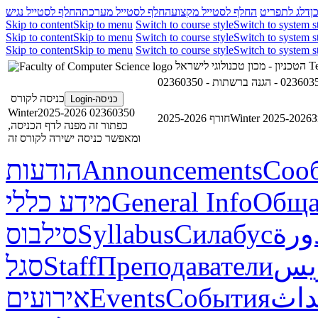
ן
דלג לתפריט
החלף לסטייל מקצוע
החלף לסטייל מערכת
החלף לסטייל נגיש
Skip to content
Skip to menu
Switch to course style
Switch to system s
Skip to content
Skip to menu
Switch to course style
Switch to system s
Skip to content
Skip to menu
Switch to course style
Switch to system s
הטכניון - מכון טכנולוגי לישראל
Te
כניסה לקורס
כניסה-Login
02360350 Winter2025-2026
חורף 2025-2026
Winter 2025-2026
З
כפתור זה מפנה לדף הכניסה,
ומאפשר כניסה ישירה לקורס זה
הודעות
Announcements
Соо
מידע כללי
General Info
Обща
סילבוס
Syllabus
Силабус
ورة
סגל
Staff
Преподаватели
ريس
אירועים
Events
События
داث