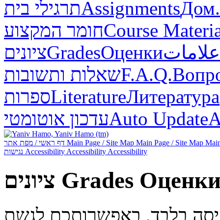
תרגילי בית
Assignments
Дом.
חומר המקצוע
Course Materia
ציונים
Grades
Оценки
علامات
שאלות ותשובות
F.A.Q.
Вопр
ספרות
Literature
Литература
עדכון אוטומטי
Auto Update
А
דף ראשי / מפת אתר
Main Page / Site Map
Main Page / Site Map
Main
נגישות
Accessibility
Accessibility
Accessibility
ציונים
Grades
Оценк
ניסה בלבד. באפשרותכם לגשת