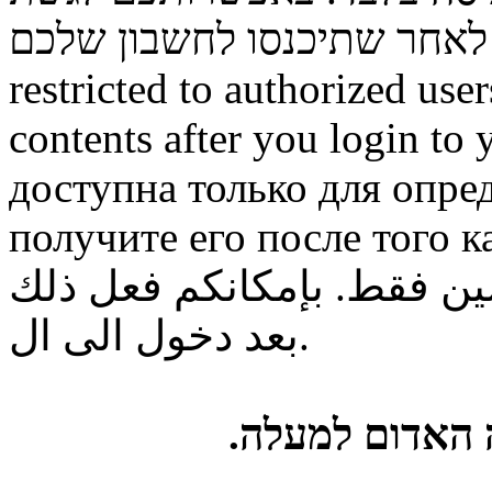
restricted to authorized use
contents after you login to
доступна только для опре
получите его после того к
ن فقط. بإمكانكم فعل ذلك
بعد دخول الى ال.
ה האדום למעלה