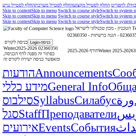
ן
דלג לתפריט
החלף לסטייל מקצוע
החלף לסטייל מערכת
החלף לסטייל נגיש
Skip to content
Skip to menu
Switch to course style
Switch to system s
Skip to content
Skip to menu
Switch to course style
Switch to system s
Skip to content
Skip to menu
Switch to course style
Switch to system s
הטכניון - מכון טכנולוגי לישראל
Te
כניסה לקורס
כניסה-Login
02360350 Winter2025-2026
חורף 2025-2026
Winter 2025-2026
З
כפתור זה מפנה לדף הכניסה,
ומאפשר כניסה ישירה לקורס זה
הודעות
Announcements
Соо
מידע כללי
General Info
Обща
סילבוס
Syllabus
Силабус
ورة
סגל
Staff
Преподаватели
ريس
אירועים
Events
События
داث