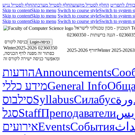
ן
דלג לתפריט
החלף לסטייל מקצוע
החלף לסטייל מערכת
החלף לסטייל נגיש
Skip to content
Skip to menu
Switch to course style
Switch to system s
Skip to content
Skip to menu
Switch to course style
Switch to system s
Skip to content
Skip to menu
Switch to course style
Switch to system s
הטכניון - מכון טכנולוגי לישראל
Te
כניסה לקורס
כניסה-Login
02360350 Winter2025-2026
חורף 2025-2026
Winter 2025-2026
З
כפתור זה מפנה לדף הכניסה,
ומאפשר כניסה ישירה לקורס זה
הודעות
Announcements
Соо
מידע כללי
General Info
Обща
סילבוס
Syllabus
Силабус
ورة
סגל
Staff
Преподаватели
ريس
אירועים
Events
События
داث