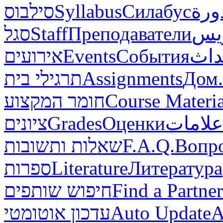
סילבוס
Syllabus
Силабус
ورة
סגל
Staff
Преподаватели
ريس
אירועים
Events
События
داث
תרגילי בית
Assignments
Дом.
חומר המקצוע
Course Materia
ציונים
Grades
Оценки
علامات
שאלות ותשובות
F.A.Q.
Вопр
ספרות
Literature
Литература
חיפוש שותפים
Find a Partner
עדכון אוטומטי
Auto Update
А