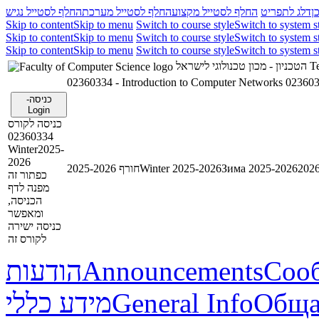
ן
דלג לתפריט
החלף לסטייל מקצוע
החלף לסטייל מערכת
החלף לסטייל נגיש
Skip to content
Skip to menu
Switch to course style
Switch to system s
Skip to content
Skip to menu
Switch to course style
Switch to system s
Skip to content
Skip to menu
Switch to course style
Switch to system s
הטכניון - מכון טכנולוגי לישראל
Te
02360334 - Introduction to Computer Networks
023603
כניסה-
Login
כניסה לקורס
02360334
Winter2025-
2026
חורף 2025-2026
Winter 2025-2026
Зима 2025-2026
כפתור זה
מפנה לדף
הכניסה,
ומאפשר
כניסה ישירה
לקורס זה
הודעות
Announcements
Соо
מידע כללי
General Info
Обща