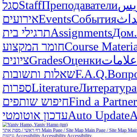
סגל
Staff
Преподаватели
ريس
אירועים
Events
События
داث
תרגילי בית
Assignments
Дом.
חומר המקצוע
Course Materia
ציונים
Grades
Оценки
علامات
שאלות ותשובות
F.A.Q.
Вопр
ספרות
Literature
Литература
חיפוש שותפים
Find a Partner
עדכון אוטומטי
Auto Update
А
דף ראשי / מפת אתר
Main Page / Site Map
Main Page / Site Map
Main
נגישות
Accessibility
Accessibility
Accessibility