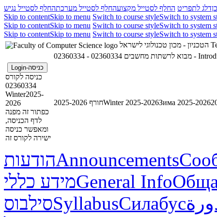
ן
דלג לתפריט
החלף לסטייל מקצוע
החלף לסטייל מערכת
החלף לסטייל נגיש
Skip to content
Skip to menu
Switch to course style
Switch to system s
Skip to content
Skip to menu
Switch to course style
Switch to system s
Skip to content
Skip to menu
Switch to course style
Switch to system s
הטכניון - מכון טכנולוגי לישראל
Te
02360334 - מבוא לרשתות מחשבים
02360334 
כניסה-Login
כניסה לקורס
02360334
Winter2025-
חורף 2025-2026
Winter 2025-2026
Зима 2025-2026
2026
כפתור זה מפנה
לדף הכניסה,
ומאפשר כניסה
ישירה לקורס זה
הודעות
Announcements
Соо
מידע כללי
General Info
Обща
סילבוס
Syllabus
Силабус
ورة