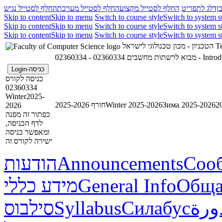
ן
דלג לתפריט
החלף לסטייל מקצוע
החלף לסטייל מערכת
החלף לסטייל נגיש
Skip to content
Skip to menu
Switch to course style
Switch to system s
Skip to content
Skip to menu
Switch to course style
Switch to system s
Skip to content
Skip to menu
Switch to course style
Switch to system s
הטכניון - מכון טכנולוגי לישראל
Te
02360334 - מבוא לרשתות מחשבים
02360334 
כניסה-Login
כניסה לקורס
02360334
Winter2025-
חורף 2025-2026
Winter 2025-2026
Зима 2025-2026
2026
כפתור זה מפנה
לדף הכניסה,
ומאפשר כניסה
ישירה לקורס זה
הודעות
Announcements
Соо
מידע כללי
General Info
Обща
סילבוס
Syllabus
Силабус
ورة