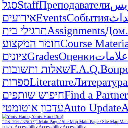
סגל
Staff
Преподаватели
ريس
אירועים
Events
События
داث
תרגילי בית
Assignments
Дом.
חומר המקצוע
Course Materia
ציונים
Grades
Оценки
علامات
שאלות ותשובות
F.A.Q.
Вопр
ספרות
Literature
Литература
חיפוש שותפים
Find a Partner
עדכון אוטומטי
Auto Update
А
דף ראשי / מפת אתר
Main Page / Site Map
Main Page / Site Map
Main
נגישות
Accessibility
Accessibility
Accessibility