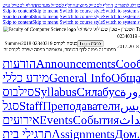
ן
דלג לתפריט
החלף לסטייל מקצוע
החלף לסטייל מערכת
החלף לסטייל נגיש
Skip to content
Skip to menu
Switch to course style
Switch to system s
Skip to content
Skip to menu
Switch to course style
Switch to system s
Skip to content
Skip to menu
Switch to course style
Switch to system s
הטכניון - מכון טכנולוגי לישראל
Te
כניסה לקורס 02340319 Summer2018
כניסה-Login
20
כפתור זה מפנה לדף הכניסה, ומאפשר כניסה ישירה לקורס זה
הודעות
Announcements
Соо
מידע כללי
General Info
Обща
סילבוס
Syllabus
Силабус
ورة
סגל
Staff
Преподаватели
ريس
אירועים
Events
События
داث
תרגילי בית
Assignments
Дом.