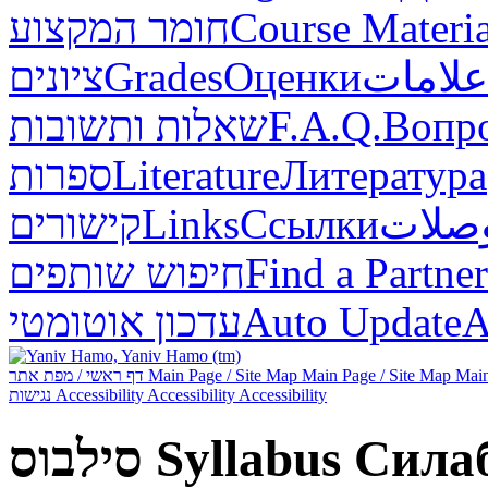
חומר המקצוע
Course Materia
ציונים
Grades
Оценки
علامات
שאלות ותשובות
F.A.Q.
Вопр
ספרות
Literature
Литература
קישורים
Links
Ссылки
صلات
חיפוש שותפים
Find a Partner
עדכון אוטומטי
Auto Update
А
דף ראשי / מפת אתר
Main Page / Site Map
Main Page / Site Map
Main
נגישות
Accessibility
Accessibility
Accessibility
סילבוס
Syllabus
Сила