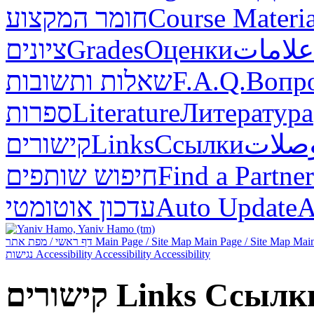
חומר המקצוע
Course Materia
ציונים
Grades
Оценки
علامات
שאלות ותשובות
F.A.Q.
Вопр
ספרות
Literature
Литература
קישורים
Links
Ссылки
صلات
חיפוש שותפים
Find a Partner
עדכון אוטומטי
Auto Update
А
דף ראשי / מפת אתר
Main Page / Site Map
Main Page / Site Map
Main
נגישות
Accessibility
Accessibility
Accessibility
קישורים
Links
Ссылк