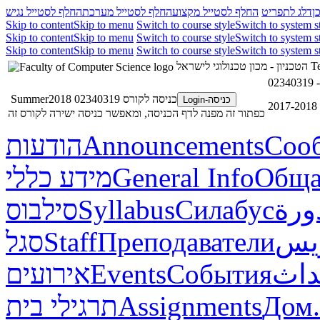
ן
דלג לתפריט
החלף לסטייל מקצוע
החלף לסטייל מערכת
החלף לסטייל נגיש
Skip to content
Skip to menu
Switch to course style
Switch to system s
Skip to content
Skip to menu
Switch to course style
Switch to system s
Skip to content
Skip to menu
Switch to course style
Switch to system s
הטכניון - מכון טכנולוגי לישראל
Te
כניסה לקורס 02340319 Summer2018
כניסה-Login
20
כפתור זה מפנה לדף הכניסה, ומאפשר כניסה ישירה לקורס זה
הודעות
Announcements
Соо
מידע כללי
General Info
Обща
סילבוס
Syllabus
Силабус
ورة
סגל
Staff
Преподаватели
ريس
אירועים
Events
События
داث
תרגילי בית
Assignments
Дом.