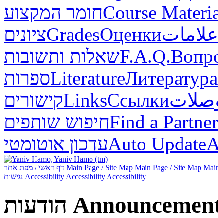
Course Materia
חומר המקצוע
علامات
Оценки
Grades
ציונים
Вопр
F.A.Q.
שאלות ותשובות
Литература
Literature
ספרות
صلات
Ссылки
Links
קישורים
Find a Partner
חיפוש שותפים
А
Auto Update
עדכון אוטומטי
Main
Main Page / Site Map
Main Page / Site Map
דף ראשי / מפת אתר
Accessibility
Accessibility
Accessibility
נגישות
Announcemen
הודעות