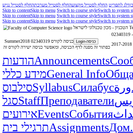
ן
דלג לתפריט
החלף לסטייל מקצוע
החלף לסטייל מערכת
החלף לסטייל נגיש
Skip to content
Skip to menu
Switch to course style
Switch to system s
Skip to content
Skip to menu
Switch to course style
Switch to system s
Skip to content
Skip to menu
Switch to course style
Switch to system s
Te
הטכניון - מכון טכנולוגי לישראל
כניסה לקורס 02340319 Summer2018
כניסה-Login
20
כפתור זה מפנה לדף הכניסה, ומאפשר כניסה ישירה לקורס זה
Соо
Announcements
הודעות
Обща
General Info
מידע כללי
ورة
Силабус
Syllabus
סילבוס
ريس
Преподаватели
Staff
סגל
داث
События
Events
אירועים
Дом.
Assignments
תרגילי בית