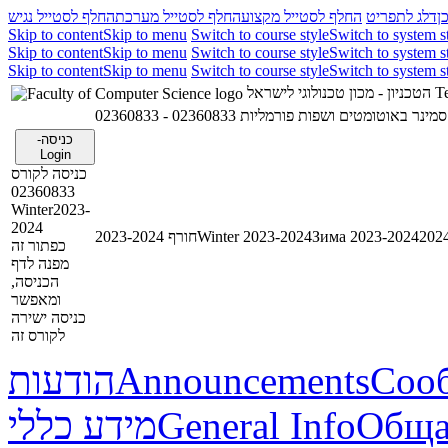
ן
דלג לתפריט
החלף לסטייל מקצוע
החלף לסטייל מערכת
החלף לסטייל נגיש
Skip to content
Skip to menu
Switch to course style
Switch to system s
Skip to content
Skip to menu
Switch to course style
Switch to system s
Skip to content
Skip to menu
Switch to course style
Switch to system s
הטכניון - מכון טכנולוגי לישראל
Te
02360833 - סמינר באוטומטים ושפות פורמליות
כניסה-
Login
כניסה לקורס
02360833
Winter2023-
2024
חורף 2023-2024
Winter 2023-2024
Зима 2023-2024
כפתור זה
מפנה לדף
הכניסה,
ומאפשר
כניסה ישירה
לקורס זה
הודעות
Announcements
Соо
מידע כללי
General Info
Обща