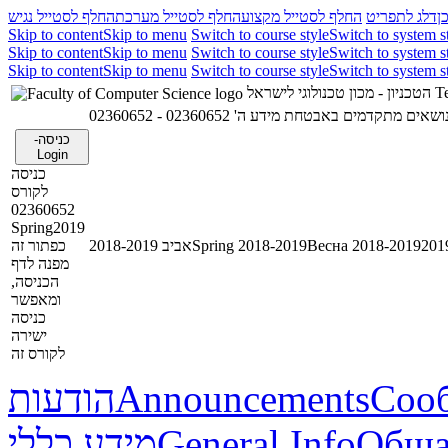
ן
דלג לתפריט
החלף לסטייל מקצוע
החלף לסטייל מערכת
החלף לסטייל נגיש
Skip to content
Skip to menu
Switch to course style
Switch to system s
Skip to content
Skip to menu
Switch to course style
Switch to system s
Skip to content
Skip to menu
Switch to course style
Switch to system s
הטכניון - מכון טכנולוגי לישראל
Te
02360652 - נושאים מתקדמים באבטחת מידע ה
כניסה-
Login
כניסה
לקורס
02360652
Spring2019
כפתור זה
אביב 2018-2019
Spring 2018-2019
Весна 2018-2019
מפנה לדף
הכניסה,
ומאפשר
כניסה
ישירה
לקורס זה
הודעות
Announcements
Соо
מידע כללי
General Info
Обща