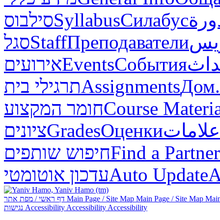
סילבוס
Syllabus
Силабус
ورة
סגל
Staff
Преподаватели
ريس
אירועים
Events
События
داث
תרגילי בית
Assignments
Дом.
חומר המקצוע
Course Materia
ציונים
Grades
Оценки
علامات
חיפוש שותפים
Find a Partner
עדכון אוטומטי
Auto Update
А
דף ראשי / מפת אתר
Main Page / Site Map
Main Page / Site Map
Main
נגישות
Accessibility
Accessibility
Accessibility