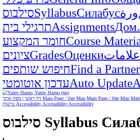
ورة
Силабус
Syllabus
סילבוס
Дом.
Assignments
תרגילי בית
Course Materia
חומר המקצוע
علامات
Оценки
Grades
ציונים
Find a Partner
חיפוש שותפים
А
Auto Update
עדכון אוטומטי
Main
Main Page / Site Map
Main Page / Site Map
דף ראשי / מפת אתר
Accessibility
Accessibility
Accessibility
נגישות
Сила
Syllabus
סילבוס