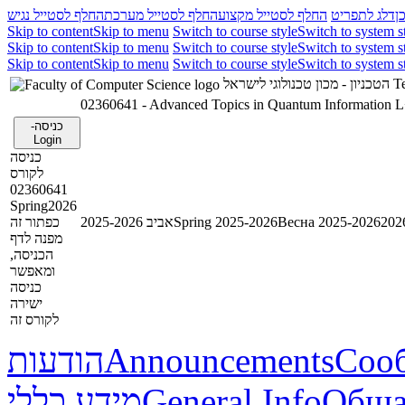
ן
דלג לתפריט
החלף לסטייל מקצוע
החלף לסטייל מערכת
החלף לסטייל נגיש
Skip to content
Skip to menu
Switch to course style
Switch to system s
Skip to content
Skip to menu
Switch to course style
Switch to system s
Skip to content
Skip to menu
Switch to course style
Switch to system s
Te
הטכניון - מכון טכנולוגי לישראל
02360641 - Advanced Topics in Quantum Information 
כניסה-
Login
כניסה
לקורס
02360641
Spring2026
Весна 2025-2026
Spring 2025-2026
אביב 2025-2026
כפתור זה
מפנה לדף
הכניסה,
ומאפשר
כניסה
ישירה
לקורס זה
Соо
Announcements
הודעות
Обща
General Info
מידע כללי