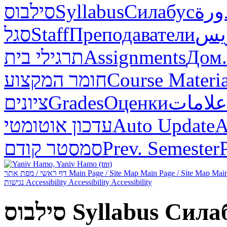
סילבוס
Syllabus
Силабус
ورة
סגל
Staff
Преподаватели
ريس
תרגילי בית
Assignments
Дом.
חומר המקצוע
Course Materia
ציונים
Grades
Оценки
علامات
עדכון אוטומטי
Auto Update
А
סמסטר קודם
Prev. Semester
דף ראשי / מפת אתר
Main Page / Site Map
Main Page / Site Map
Main
נגישות
Accessibility
Accessibility
Accessibility
סילבוס
Syllabus
Сила