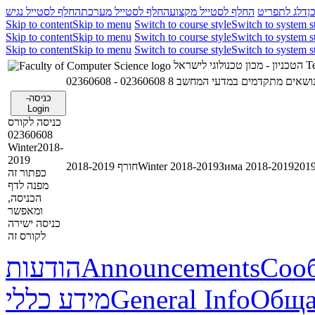
ן
דלג לתפריט
החלף לסטייל מקצוע
החלף לסטייל מערכת
החלף לסטייל נגיש
Skip to content
Skip to menu
Switch to course style
Switch to system s
Skip to content
Skip to menu
Switch to course style
Switch to system s
Skip to content
Skip to menu
Switch to course style
Switch to system s
הטכניון - מכון טכנולוגי לישראל
Te
02360608 - ושאים מתקדמים במדעי המחשב 8
כניסה-
Login
כניסה לקורס
02360608
Winter2018-
2019
חורף 2018-2019
Winter 2018-2019
Зима 2018-2019
כפתור זה
מפנה לדף
הכניסה,
ומאפשר
כניסה ישירה
לקורס זה
הודעות
Announcements
Соо
מידע כללי
General Info
Обща