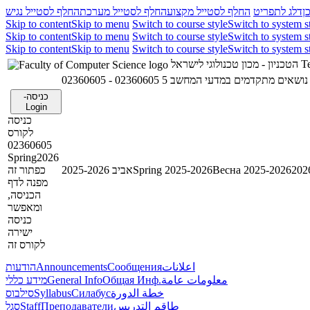
ן
דלג לתפריט
החלף לסטייל מקצוע
החלף לסטייל מערכת
החלף לסטייל נגיש
Skip to content
Skip to menu
Switch to course style
Switch to system s
Skip to content
Skip to menu
Switch to course style
Switch to system s
Skip to content
Skip to menu
Switch to course style
Switch to system s
הטכניון - מכון טכנולוגי לישראל
Te
02360605 - נושאים מתקדמים במדעי המחשב 5
כניסה-
Login
כניסה
לקורס
02360605
Spring2026
כפתור זה
אביב 2025-2026
Spring 2025-2026
Весна 2025-2026
מפנה לדף
הכניסה,
ומאפשר
כניסה
ישירה
לקורס זה
הודעות
Announcements
Сообщения
اعلانات
מידע כללי
General Info
Общая Инф.
معلومات عامة
סילבוס
Syllabus
Силабус
خطة الدورة
סגל
Staff
Преподаватели
طاقم التدريس