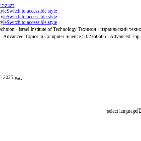
דלג לתוכ
tyle
Switch to accessible style
tyle
Switch to accessible style
tyle
Switch to accessible style
chnion - Israel Institute of Technology
Технион - израильский техн
02360605 - Advanced Topics in Computer Science 5
02360605 - Advanced Topic
ربيع 2025-2026
select language