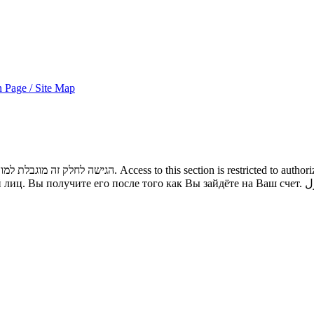
 Page / Site Map
הגישה לחלק זה מוגבלת למורשי כניסה בלבד. באפשרותכם לגשת לתוכנו לאחר שתיכנסו לחשבון שלכם.
Access to this section is restricted to autho
 лиц. Вы получите его после того как Вы зайдёте на Ваш счет.
ل