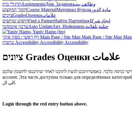
תרגילי בית
Assignments
Дом. Задания
وظائف بيتية
חומר המקצוע
Course Material
Материал Курса
مادة الدورة
ציונים
Grades
Оценки
علامات
חיפוש שותפים
Find a Partner
Найти Партнёра
إيجاد شركاء
עדכון אוטומטי
Auto Update
Авт. Информир.
حتلنة تلقائية
דף ראשי / מפת אתר
Main Page / Site Map
Main Page / Site Map
Main
נגישות
Accessibility
Accessibility
Accessibility
ציונים
Grades
Оценки
علامات
account.
Эта часть доступна только для определённых категорий
الى ال.
Login through the red entry button above.