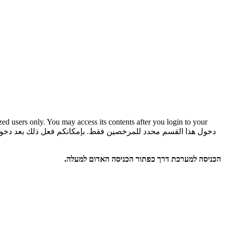
rized users only. You may access its contents after you login to your
دخول هذا القسم محدد للمرخصين فقط. بإمكانكم فعل ذلك بعد دخو
הכניסה למערכת דרך כפתור הכניסה האדום למעלה.