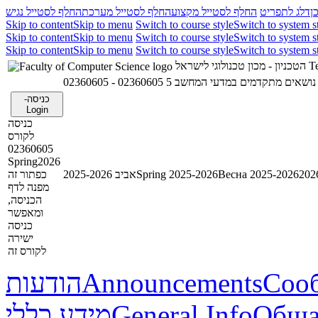
ן
דלג לתפריט
החלף לסטייל מקצוע
החלף לסטייל מערכת
החלף לסטייל נגיש
Skip to content
Skip to menu
Switch to course style
Switch to system s
Skip to content
Skip to menu
Switch to course style
Switch to system s
Skip to content
Skip to menu
Switch to course style
Switch to system s
הטכניון - מכון טכנולוגי לישראל
Te
02360605 - נושאים מתקדמים במדעי המחשב 5
כניסה-
Login
כניסה
לקורס
02360605
Spring2026
כפתור זה
אביב 2025-2026
Spring 2025-2026
Весна 2025-2026
מפנה לדף
הכניסה,
ומאפשר
כניסה
ישירה
לקורס זה
הודעות
Announcements
Соо
מידע כללי
General Info
Обща