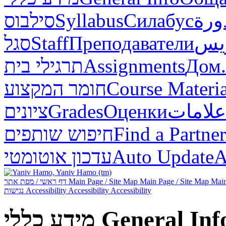
סילבוס
Syllabus
Силабус
ورة
סגל
Staff
Преподаватели
ريس
תרגילי בית
Assignments
Дом.
חומר המקצוע
Course Materia
ציונים
Grades
Оценки
علامات
חיפוש שותפים
Find a Partner
עדכון אוטומטי
Auto Update
А
דף ראשי / מפת אתר
Main Page / Site Map
Main Page / Site Map
Main
נגישות
Accessibility
Accessibility
Accessibility
מידע כללי
General Inf