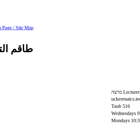
 Page / Site Map
طاقم ال
מרצה
Lecturer
uckerenatcs.te
Taub 516
Wednesdays 9:
Mondays 10:3