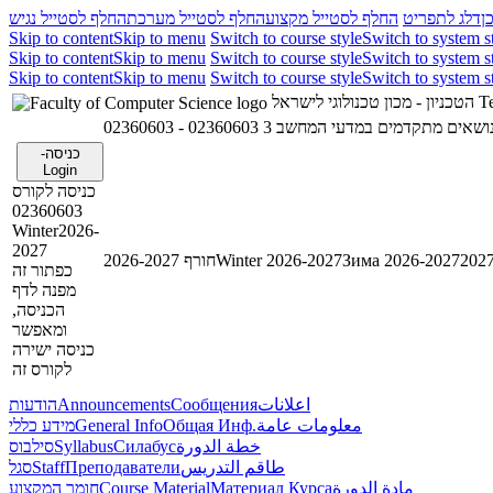
ן
דלג לתפריט
החלף לסטייל מקצוע
החלף לסטייל מערכת
החלף לסטייל נגיש
Skip to content
Skip to menu
Switch to course style
Switch to system s
Skip to content
Skip to menu
Switch to course style
Switch to system s
Skip to content
Skip to menu
Switch to course style
Switch to system s
הטכניון - מכון טכנולוגי לישראל
Te
02360603 - ושאים מתקדמים במדעי המחשב 3
כניסה-
Login
כניסה לקורס
02360603
Winter2026-
2027
חורף 2026-2027
Winter 2026-2027
Зима 2026-2027
כפתור זה
מפנה לדף
הכניסה,
ומאפשר
כניסה ישירה
לקורס זה
הודעות
Announcements
Сообщения
اعلانات
מידע כללי
General Info
Общая Инф.
معلومات عامة
סילבוס
Syllabus
Силабус
خطة الدورة
סגל
Staff
Преподаватели
طاقم التدريس
חומר המקצוע
Course Material
Материал Курса
مادة الدورة