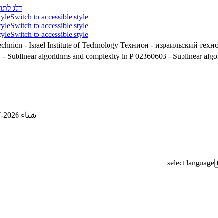
דלג לתוכ
tyle
Switch to accessible style
tyle
Switch to accessible style
tyle
Switch to accessible style
chnion - Israel Institute of Technology
Технион - израильский техн
נ
02360603 - Sublinear algorithms and complexity in P
02360603 - Sublinear algo
شتاء 2026-2027
select language