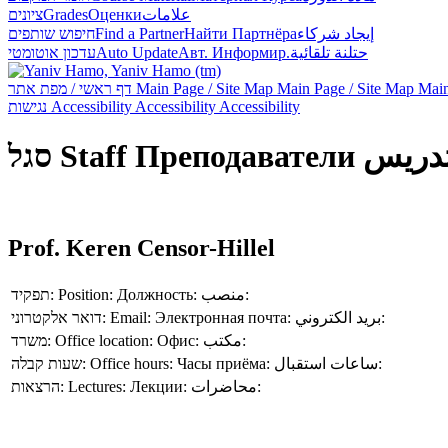
ציונים
Grades
Оценки
علامات
חיפוש שותפים
Find a Partner
Найти Партнёра
إيجاد شركاء
עדכון אוטומטי
Auto Update
Авт. Информир.
حتلنة تلقائية
דף ראשי / מפת אתר
Main Page / Site Map
Main Page / Site Map
Main
נגישות
Accessibility
Accessibility
Accessibility
סגל
Staff
Преподаватели
تدريس
Prof. Keren Censor-Hillel
תפקיד:
Position:
Должность:
منصب:
דואר אלקטרוני:
Email:
Электронная почта:
بريد الكتروني:
משרד:
Office location:
Офис:
مكتب:
שעות קבלה:
Office hours:
Часы приёма:
ساعات استقبال:
הרצאות:
Lectures:
Лекции:
محاضرات: