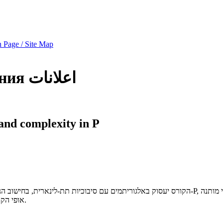
 Page / Site Map
اعلانات
ния
and complexity in P
אופי הקורס הינו אלגוריתמי/מתמטי ומיועד למתעניינים בתיאוריה של מדעי המחשב.