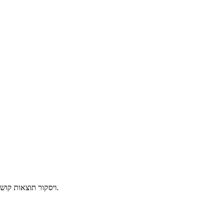
הקורס יעסוק באלגוריתמים עם סיבוכיות תת-לינארית, בחישוב הנמנע מקריאת כל הקלט. כמו-כן, הקורס יעסוק באלגוריתמים עבור בעיות ב-P, ויסקור תוצאות קושי מותנה.