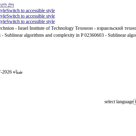
דלג לתוכ
tyle
Switch to accessible style
tyle
Switch to accessible style
tyle
Switch to accessible style
chnion - Israel Institute of Technology
Технион - израильский техн
02360603 - Sublinear algo
02360603 - Sublinear algorithms and complexity in P
3
شتاء 2026-2027
select language