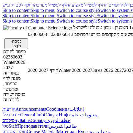
ן
דלג לתפריט
החלף לסטייל מקצוע
החלף לסטייל מערכת
החלף לסטייל נגיש
Skip to content
Skip to menu
Switch to course style
Switch to system s
Skip to content
Skip to menu
Switch to course style
Switch to system s
Skip to content
Skip to menu
Switch to course style
Switch to system s
Te
הטכניון - מכון טכנולוגי לישראל
0236060 - נושאים מתקדמים במדעי המחשב 3
כניסה-
Login
כניסה לקורס
02360603
Winter2026-
2027
Зима 2026-2027
Winter 2026-2027
חורף 2026-2027
כפתור זה
מפנה לדף
הכניסה,
ומאפשר
כניסה ישירה
לקורס זה
اعلانات
Сообщения
Announcements
הודעות
معلومات عامة
Общая Инф.
General Info
מידע כללי
خطة الدورة
Силабус
Syllabus
סילבוס
طاقم التدريس
Преподаватели
Staff
סגל
مادة الدورة
Материал Курса
Course Material
חומר המקצוע