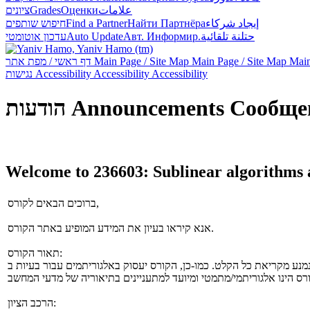
علامات
Оценки
Grades
ציונים
إيجاد شركاء
Найти Партнёра
Find a Partner
חיפוש שותפים
حتلنة تلقائية
Авт. Информир.
Auto Update
עדכון אוטומטי
Main
Main Page / Site Map
Main Page / Site Map
דף ראשי / מפת אתר
Accessibility
Accessibility
Accessibility
נגישות
Сообще
Announcements
הודעות
Welcome to 236603: Sublinear algorithms 
ברוכים הבאים לקורס,
אנא קיראו בעיון את המידע המופיע באתר הקורס.
תאור הקורס:
הרכב הציון: