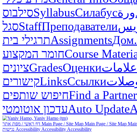
סילבוס
Syllabus
Силабус
ورة
סגל
Staff
Преподаватели
ريس
תרגילי בית
Assignments
Дом.
חומר המקצוע
Course Materia
ציונים
Grades
Оценки
علامات
קישורים
Links
Ссылки
صلات
חיפוש שותפים
Find a Partner
עדכון אוטומטי
Auto Update
А
דף ראשי / מפת אתר
Main Page / Site Map
Main Page / Site Map
Main
נגישות
Accessibility
Accessibility
Accessibility