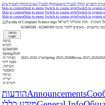
ן
דלג לתפריט
החלף לסטייל מקצוע
החלף לסטייל מערכת
החלף לסטייל נגיש
Skip to content
Skip to menu
Switch to course style
Switch to system s
Skip to content
Skip to menu
Switch to course style
Switch to system s
Skip to content
Skip to menu
Switch to course style
Switch to system s
הטכניון - מכון טכנולוגי לישראל
Te
02360509 - חשבים - מאיצים ללמוד מכונה
כניסה-
Login
כניסה
לקורס
02360509
Spring2026
כפתור זה
אביב 2025-2026
Spring 2025-2026
Весна 2025-2026
מפנה לדף
הכניסה,
ומאפשר
כניסה
ישירה
לקורס זה
הודעות
Announcements
Соо
מידע כללי
General Info
Обща