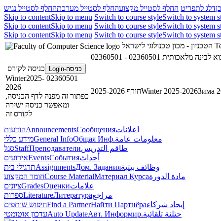
ן
דלג לתפריט
החלף לסטייל מקצוע
החלף לסטייל מערכת
החלף לסטייל נגיש
Skip to content
Skip to menu
Switch to course style
Switch to system s
Skip to content
Skip to menu
Switch to course style
Switch to system s
Skip to content
Skip to menu
Switch to course style
Switch to system s
הטכניון - מכון טכנולוגי לישראל
Te
02360501 -  לבינה מלאכותית
כניסה לקורס
כניסה-Login
02360501 Winter2025-
2026
חורף 2025-2026
Winter 2025-2026
Зима 2
כפתור זה מפנה לדף הכניסה,
ומאפשר כניסה ישירה
לקורס זה
הודעות
Announcements
Сообщения
اعلانات
מידע כללי
General Info
Общая Инф.
معلومات عامة
סגל
Staff
Преподаватели
طاقم التدريس
אירועים
Events
События
أحداث
תרגילי בית
Assignments
Дом. Задания
وظائف بيتية
חומר המקצוע
Course Material
Материал Курса
مادة الدورة
ציונים
Grades
Оценки
علامات
ספרות
Literature
Литература
مراجع
חיפוש שותפים
Find a Partner
Найти Партнёра
إيجاد شركاء
עדכון אוטומטי
Auto Update
Авт. Информир.
حتلنة تلقائية