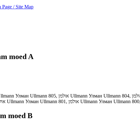
 Page / Site Map
am moed A
llmann
Улман
Ullmann
805,
אולמן
Ullmann
Улман
Ullmann
804,
למן
אול
Ullmann
Улман
Ullmann
801,
אולמן
Ullmann
Улман
Ullmann
800
m moed B