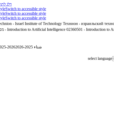
דלג לתוכ
tyle
Switch to accessible style
tyle
Switch to accessible style
tyle
Switch to accessible style
chnion - Israel Institute of Technology
Технион - израильский техн
מבוא
02360501 - Introduction to Artificial Intelligence
02360501 - Introduction to Art
025-2026
شتاء 2025-2026
select language