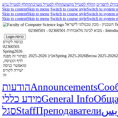
ן
דלג לתפריט
החלף לסטייל מקצוע
החלף לסטייל מערכת
החלף לסטייל נגיש
Skip to content
Skip to menu
Switch to course style
Switch to system s
Skip to content
Skip to menu
Switch to course style
Switch to system s
Skip to content
Skip to menu
Switch to course style
Switch to system s
הטכניון - מכון טכנולוגי לישראל
Te
02360501 - מבוא לבינה מלאכותית
02360501 - I
כניסה-Login
כניסה לקורס
02360501
Spring2026
אביב 2025-2026
Spring 2025-2026
Весна 2025-2026
כפתור זה מפנה
לדף הכניסה,
ומאפשר כניסה
ישירה לקורס
זה
הודעות
Announcements
Соо
מידע כללי
General Info
Обща
סגל
Staff
Преподаватели
ريس