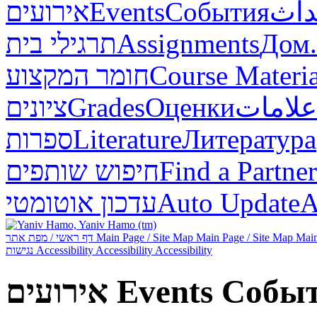
אירועים
Events
События
داث
תרגילי בית
Assignments
Дом.
חומר המקצוע
Course Materia
ציונים
Grades
Оценки
علامات
ספרות
Literature
Литература
חיפוש שותפים
Find a Partner
עדכון אוטומטי
Auto Update
А
דף ראשי / מפת אתר
Main Page / Site Map
Main Page / Site Map
Main
נגישות
Accessibility
Accessibility
Accessibility
אירועים
Events
Собы