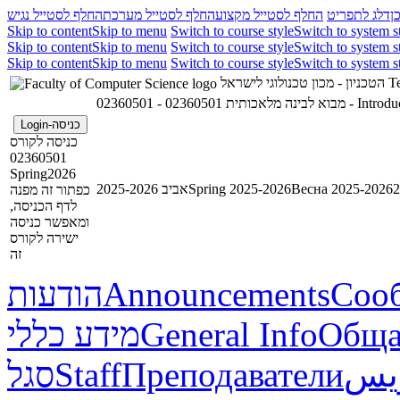
ן
דלג לתפריט
החלף לסטייל מקצוע
החלף לסטייל מערכת
החלף לסטייל נגיש
Skip to content
Skip to menu
Switch to course style
Switch to system s
Skip to content
Skip to menu
Switch to course style
Switch to system s
Skip to content
Skip to menu
Switch to course style
Switch to system s
הטכניון - מכון טכנולוגי לישראל
Te
02360501 - מבוא לבינה מלאכותית
02360501 - I
כניסה-Login
כניסה לקורס
02360501
Spring2026
אביב 2025-2026
Spring 2025-2026
Весна 2025-2026
כפתור זה מפנה
לדף הכניסה,
ומאפשר כניסה
ישירה לקורס
זה
הודעות
Announcements
Соо
מידע כללי
General Info
Обща
סגל
Staff
Преподаватели
ريس