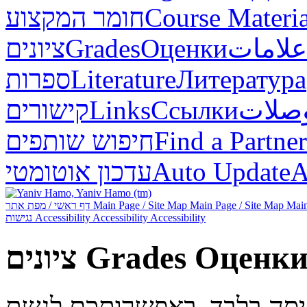
חומר המקצוע
Course Materia
ציונים
Grades
Оценки
علامات
ספרות
Literature
Литература
קישורים
Links
Ссылки
صلات
חיפוש שותפים
Find a Partner
עדכון אוטומטי
Auto Update
А
דף ראשי / מפת אתר
Main Page / Site Map
Main Page / Site Map
Main
נגישות
Accessibility
Accessibility
Accessibility
ציונים
Grades
Оценк
ניסה בלבד. באפשרותכם לגשת