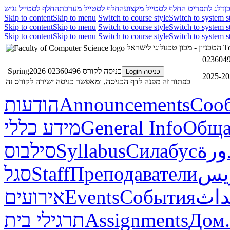
ן
דלג לתפריט
החלף לסטייל מקצוע
החלף לסטייל מערכת
החלף לסטייל נגיש
Skip to content
Skip to menu
Switch to course style
Switch to system s
Skip to content
Skip to menu
Switch to course style
Switch to system s
Skip to content
Skip to menu
Switch to course style
Switch to system s
הטכניון - מכון טכנולוגי לישראל
Te
כניסה לקורס 02360496 Spring2026
כניסה-Login
כפתור זה מפנה לדף הכניסה, ומאפשר כניסה ישירה לקורס זה
הודעות
Announcements
Соо
מידע כללי
General Info
Обща
סילבוס
Syllabus
Силабус
ورة
סגל
Staff
Преподаватели
ريس
אירועים
Events
События
داث
תרגילי בית
Assignments
Дом.