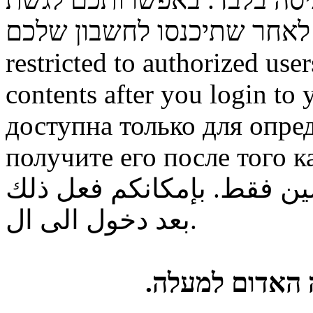
restricted to authorized use
contents after you login to
доступна только для опре
получите его после того к
ن فقط. بإمكانكم فعل ذلك
بعد دخول الى ال.
ה האדום למעלה