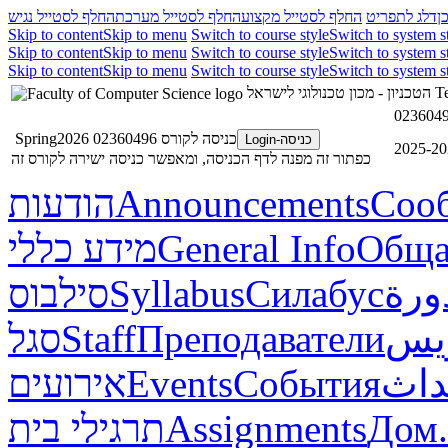
ן
דלג לתפריט
החלף לסטייל מקצוע
החלף לסטייל מערכת
החלף לסטייל נגיש
Skip to content
Skip to menu
Switch to course style
Switch to system s
Skip to content
Skip to menu
Switch to course style
Switch to system s
Skip to content
Skip to menu
Switch to course style
Switch to system s
הטכניון - מכון טכנולוגי לישראל
Te
כניסה לקורס 02360496 Spring2026
כניסה-Login
כפתור זה מפנה לדף הכניסה, ומאפשר כניסה ישירה לקורס זה
הודעות
Announcements
Соо
מידע כללי
General Info
Обща
סילבוס
Syllabus
Силабус
ورة
סגל
Staff
Преподаватели
ريس
אירועים
Events
События
داث
תרגילי בית
Assignments
Дом.