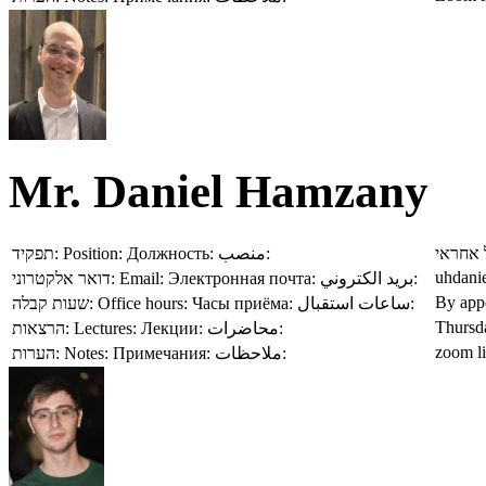
Mr. Daniel Hamzany
תפקיד:
Position:
Должность:
منصب:
מתרגל 
uhdanie
דואר אלקטרוני:
Email:
Электронная почта:
بريد الكتروني:
By app
שעות קבלה:
Office hours:
Часы приёма:
ساعات استقبال:
Thursd
הרצאות:
Lectures:
Лекции:
محاضرات:
zoom l
הערות:
Notes:
Примечания:
ملاحظات: