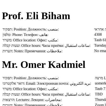
Prof. Eli Biham
תפקיד:
Position:
Должность:
منصب:
מרצה א
4308
טלפון:
Phone:
Телефон:
هاتف:
Taub 6
משרד:
Office location:
Офис:
مكتب:
Tuesday
שעות קבלה:
Office hours:
Часы приёма:
ساعات استقبال:
No emai
הערות:
Notes:
Примечания:
ملاحظات:
Mr. Omer Kadmiel
תפקיד:
Position:
Должность:
منصب:
מרצה
L
uomerka
דואר אלקטרוני:
Email:
Электронная почта:
بريد الكتروني:
Taub 7
משרד:
Office location:
Офис:
مكتب:
TBD
שעות קבלה:
Office hours:
Часы приёма:
ساعات استقبال:
Thursda
הרצאות:
Lectures:
Лекции:
محاضرات:
Zoom l
הערות:
Notes:
Примечания:
ملاحظات: