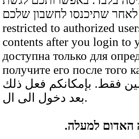
restricted to authorized use
contents after you login to
доступна только для опре
получите его после того к
ن فقط. بإمكانكم فعل ذلك
بعد دخول الى ال.
ה האדום למעלה