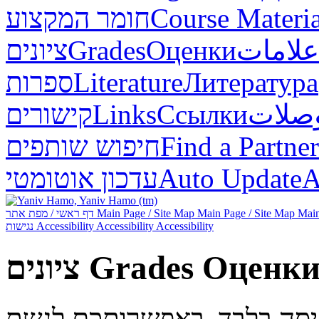
חומר המקצוע
Course Materia
ציונים
Grades
Оценки
علامات
ספרות
Literature
Литература
קישורים
Links
Ссылки
صلات
חיפוש שותפים
Find a Partner
עדכון אוטומטי
Auto Update
А
דף ראשי / מפת אתר
Main Page / Site Map
Main Page / Site Map
Main
נגישות
Accessibility
Accessibility
Accessibility
ציונים
Grades
Оценк
ניסה בלבד. באפשרותכם לגשת