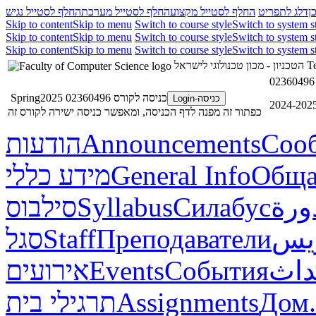
ן
דלג לתפריט
החלף לסטייל מקצוע
החלף לסטייל מערכת
החלף לסטייל נגיש
Skip to content
Skip to menu
Switch to course style
Switch to system s
Skip to content
Skip to menu
Switch to course style
Switch to system s
Skip to content
Skip to menu
Switch to course style
Switch to system s
הטכניון - מכון טכנולוגי לישראל
Te
02360496 
כניסה לקורס 02360496 Spring2025
כניסה-Login
כפתור זה מפנה לדף הכניסה, ומאפשר כניסה ישירה לקורס זה
הודעות
Announcements
Соо
מידע כללי
General Info
Обща
סילבוס
Syllabus
Силабус
ورة
סגל
Staff
Преподаватели
ريس
אירועים
Events
События
داث
תרגילי בית
Assignments
Дом.