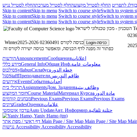
ן
דלג לתפריט
החלף לסטייל מקצוע
החלף לסטייל מערכת
החלף לסטייל נגיש
Skip to content
Skip to menu
Switch to course style
Switch to system s
Skip to content
Skip to menu
Switch to course style
Switch to system s
Skip to content
Skip to menu
Switch to course style
Switch to system s
Te
הטכניון - מכון טכנולוגי לישראל
כניסה לקורס 02360491 Winter2025-2026
כניסה-Login
כפתור זה מפנה לדף הכניסה, ומאפשר כניסה ישירה לקורס זה
اعلانات
Сообщения
Announcements
הודעות
معلومات عامة
Общая Инф.
General Info
מידע כללי
خطة الدورة
Силабус
Syllabus
סילבוס
طاقم التدريس
Преподаватели
Staff
סגל
أحداث
События
Events
אירועים
وظائف بيتية
Дом. Задания
Assignments
תרגילי בית
مادة الدورة
Материал Курса
Course Material
חומר המקצוע
Previous Exams
Previous Exams
Previous Exams
מבחנים קודמים
علامات
Оценки
Grades
ציונים
حتلنة تلقائية
Авт. Информир.
Auto Update
עדכון אוטומטי
Main
Main Page / Site Map
Main Page / Site Map
דף ראשי / מפת אתר
Accessibility
Accessibility
Accessibility
נגישות