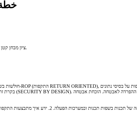
خطة 
ציון מבחן קטן מ-50 או ממוצע תרגילי בית קטן מ-30 יגררו כישלון בקורס (הנמוך מביניהם).
חולשות בשפות תכנות ומערכ
בקרת זרימה. ארגזי ח