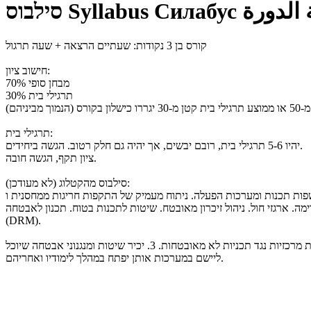
الدورة
Силабус
Syllabus
סילבוס
קורס בן 3 נקודות: שעתיים הרצאה + שעה תרגול
חישוב ציון:
70% מבחן סופי
30% תרגילי בית
תרגילי בית:
יהיו 5-6 תרגילי בית, רובם יבשים, אך יהיה גם חלק רטוב. הגשה ביחידים.
ציון תקף, הגשה חובה.
סילבוס מהקטלוג (לא מעודכן):
ות הפעלה. ניתוח מעמיק של התקפות חריגות ממחסנית ו-ROP (התקפות RETURN ORIENTED), והגנות כנגדן. התקפות על בסיסי נתונים (כגון SQL INJECTION) והגנות כנגדן. אבטחה על ידי
ול. ניהול זיכרון מאובטח. שיטות לתכנות בטוח. תכנון לאבטחה (SECURITY BY DESIGN). דוגמת שרתי דוא"ל מאובטחים. עקרון ההפרדה לאבטחה. הוכחת אבטחה (ATTESTATION). הגנה על תוכן
(DRM).
תוצאות למידה: בסיום הקורס הסטודנט: 1. יכיר את מגוון בעיות האבטחה של תכנות בשפות תכנות ובמערכות הפעלה. 2. ידע איך מתבצעות התקפות מרכזיות נגד תכניות לא מאובטחות. 3. יכיר שיטות ומנגנוני אבטחה שיוכל
ליישם במערכות אותן יפתח במהלך לימודיו ואחריהם.