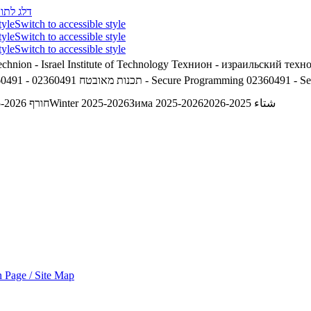
דלג לתוכ
tyle
Switch to accessible style
tyle
Switch to accessible style
tyle
Switch to accessible style
chnion - Israel Institute of Technology
Технион - израильский техн
02360491 - S
02360491 - Secure Programming
02360491 - תכנות מאובטח
شتاء 2025-2026
Зима 2025-2026
Winter 2025-2026
חורף 2025-2026
 Page / Site Map