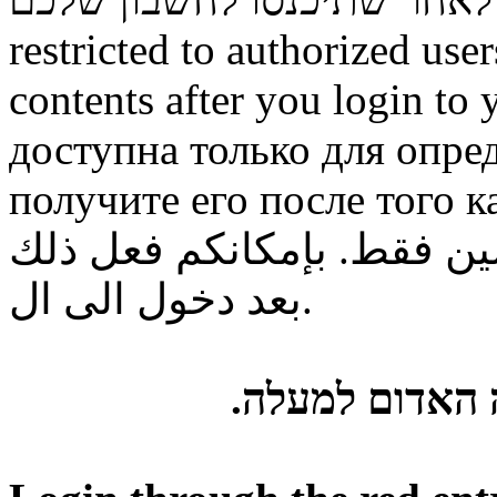
restricted to authorized use
contents after you login to
доступна только для опре
получите его после того к
ن فقط. بإمكانكم فعل ذلك
بعد دخول الى ال.
ה האדום למעלה