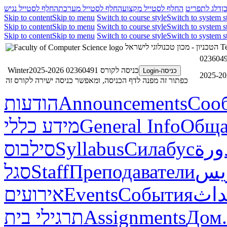
ן
דלג לתפריט
החלף לסטייל מקצוע
החלף לסטייל מערכת
החלף לסטייל נגיש
Skip to content
Skip to menu
Switch to course style
Switch to system s
Skip to content
Skip to menu
Switch to course style
Switch to system s
Skip to content
Skip to menu
Switch to course style
Switch to system s
הטכניון - מכון טכנולוגי לישראל
Te
כניסה לקורס 02360491 Winter2025-2026
כניסה-Login
כפתור זה מפנה לדף הכניסה, ומאפשר כניסה ישירה לקורס זה
הודעות
Announcements
Соо
מידע כללי
General Info
Обща
סילבוס
Syllabus
Силабус
ورة
סגל
Staff
Преподаватели
ريس
אירועים
Events
События
داث
תרגילי בית
Assignments
Дом.