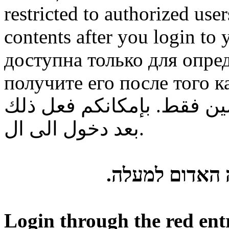
restricted to authorized use
contents after you login to
доступна только для опре
получите его после того к
ن فقط. بإمكانكم فعل ذلك
بعد دخول الى ال.
ה האדום למעלה
Login through the red ent