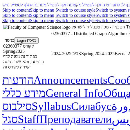
ן
דלג לתפריט
החלף לסטייל מקצוע
החלף לסטייל מערכת
החלף לסטייל נגיש
Skip to content
Skip to menu
Switch to course style
Switch to system s
Skip to content
Skip to menu
Switch to course style
Switch to system s
Skip to content
Skip to menu
Switch to course style
Switch to system s
הטכניון - מכון טכנולוגי לישראל
Te
02360377 - Distributed Graph Algorithms
כניסה
כניסה-Login
לקורס 02360377
Spring2025
אביב 2024-2025
Spring 2024-2025
Весна 
כפתור זה מפנה לדף
הכניסה, ומאפשר כניסה
ישירה לקורס זה
הודעות
Announcements
Соо
מידע כללי
General Info
Обща
סילבוס
Syllabus
Силабус
ورة
סגל
Staff
Преподаватели
ريس