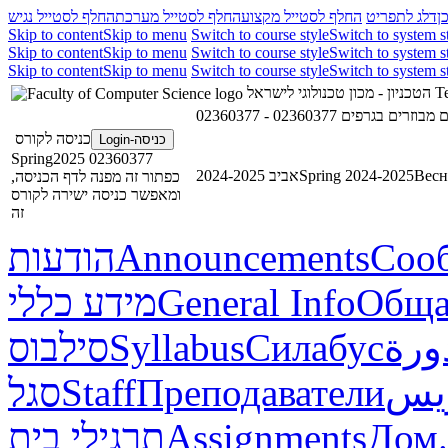
ן
דלג לתפריט
החלף לסטייל מקצוע
החלף לסטייל מערכת
החלף לסטייל נגיש
Skip to content
Skip to menu
Switch to course style
Switch to system s
Skip to content
Skip to menu
Switch to course style
Switch to system s
Skip to content
Skip to menu
Switch to course style
Switch to system s
הטכניון - מכון טכנולוגי לישראל
Te
02360377 - זרים בגרפים
כניסה לקורס
כניסה-Login
02360377 Spring2025
אביב 2024-2025
Spring 2024-2025
Весн
כפתור זה מפנה לדף הכניסה,
ומאפשר כניסה ישירה לקורס
זה
הודעות
Announcements
Соо
מידע כללי
General Info
Обща
סילבוס
Syllabus
Силабус
ورة
סגל
Staff
Преподаватели
ريس
תרגילי בית
Assignments
Дом.